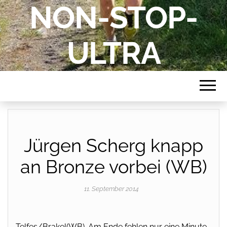
NON-STOP-
ULTRA
Jürgen Scherg knapp
an Bronze vorbei (WB)
11. September 2014
Telfes/Brakel(WB). Am Ende fehlen nur eine Minute