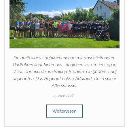
Ein dreiteiliges Laufwochenende mit abschließendem
Radfahren liegt hinter uns. Beginnen wir am Freitag in
Uslar. Dort wurde im Solling-Stadion ein 5000m-Lauf
angeboten. Das Angebot nutzte Adalbert. Da in seiner
Altersklasse…
15. Juni 2026
Weiterlesen