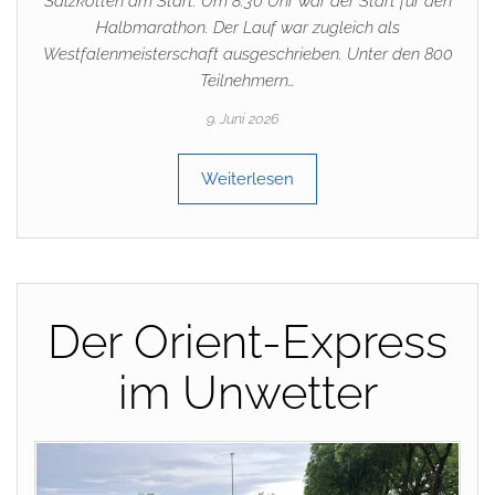
Salzkotten am Start. Um 8:30 Uhr war der Start für den
Halbmarathon. Der Lauf war zugleich als
Westfalenmeisterschaft ausgeschrieben. Unter den 800
Teilnehmern…
9. Juni 2026
Weiterlesen
Der Orient-Express
im Unwetter