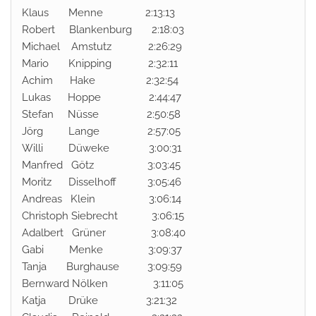
Klaus Menne 2:13:13
Robert Blankenburg 2:18:03
Michael Amstutz 2:26:29
Mario Knipping 2:32:11
Achim Hake 2:32:54
Lukas Hoppe 2:44:47
Stefan Nüsse 2:50:58
Jörg Lange 2:57:05
Willi Düweke 3:00:31
Manfred Götz 3:03:45
Moritz Disselhoff 3:05:46
Andreas Klein 3:06:14
Christoph Siebrecht 3:06:15
Adalbert Grüner 3:08:40
Gabi Menke 3:09:37
Tanja Burghause 3:09:59
Bernward Nölken 3:11:05
Katja Drüke 3:21:32