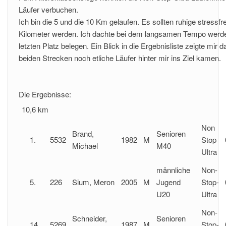
Läufer verbuchen.
Ich bin die 5 und die 10 Km gelaufen. Es sollten ruhige stressfr
Kilometer werden. Ich dachte bei dem langsamen Tempo werde
letzten Platz belegen. Ein Blick in die Ergebnisliste zeigte mir d
beiden Strecken noch etliche Läufer hinter mir ins Ziel kamen.
Die Ergebnisse:
10,6 km
Non
Brand,
Senioren
1.
5532
1982
M
Stop
Michael
M40
Ultra
männliche
Non-
5.
226
Sium, Meron
2005
M
Jugend
Stop-
U20
Ultra
Non-
Schneider,
Senioren
14.
5269
1987
M
Stop-