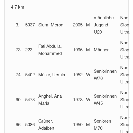
4,7 km
männliche
Non-
3.
5037
Sium, Meron
2005
M
Jugend
Stop-
U20
Ultra
Non-
Fati Abdulla,
73.
223
1996
M
Männer
Stop-
Mohammed
Ultra
Non-
Seniorinnen
74.
5402
Müller, Ursula
1952
W
Stop-
W70
Ultra
Non-
Anghel, Ana
Seniorinnen
90.
5473
1978
W
Stop-
Maria
W45
Ultra
Non-
Grüner,
Senioren
96.
5086
1950
M
Stop-
Adalbert
M70
Ultra