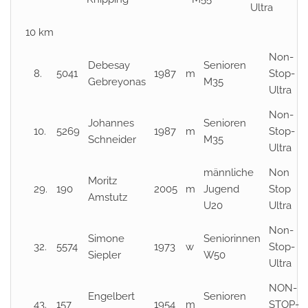
Ultra
10 km
Non-
Debesay
Senioren
8.
5041
1987
m
Stop-
Gebreyonas
M35
Ultra
Non-
Johannes
Senioren
10.
5269
1987
m
Stop-
Schneider
M35
Ultra
männliche
Non
Moritz
29.
190
2005
m
Jugend
Stop
Amstutz
U20
Ultra
Non-
Simone
Seniorinnen
32.
5574
1973
w
Stop-
Siepler
W50
Ultra
NON-
Engelbert
Senioren
43.
157
1954
m
STOP-