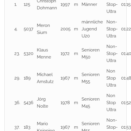
Christoph
1.
125
1997
m
Männer
Stop-
01:15
Dohmann
Ultra
männliche
Non-
Meron
4.
5037
2005
m
Jugend
Stop-
01:2
Sium
U20
Ultra
Non-
Klaus
Senioren
23.
5320
1972
m
Stop-
01:40
Menne
M50
Ultra
Non
Michael
Senioren
29.
189
1967
m
Stop
01:48
Amstutz
M55
Ultra
Non
Jörg
Senioren
36.
5436
1978
m
Stop
01:52
Nolte
M45
Ultra
Non-
Mario
Senioren
37.
183
1967
m
Stop-
01:53
Knipping
M55