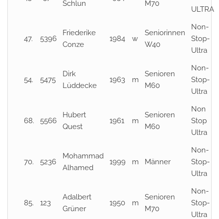
Schlun
M70
ULTRA
Non-
Friederike
Seniorinnen
47.
5396
1984
w
Stop-
Conze
W40
Ultra
Non-
Dirk
Senioren
54.
5475
1963
m
Stop-
Lüddecke
M60
Ultra
Non
Hubert
Senioren
68.
5566
1961
m
Stop
Quest
M60
Ultra
Non-
Mohammad
70.
5236
1999
m
Männer
Stop-
Alhamed
Ultra
Non-
Adalbert
Senioren
85.
123
1950
m
Stop-
Grüner
M70
Ultra