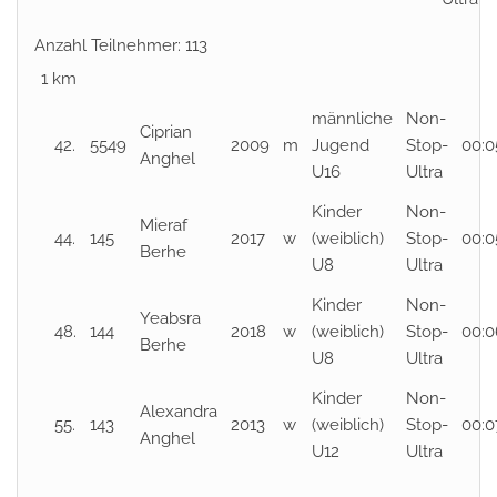
Anzahl Teilnehmer: 113
1 km
männliche
Non-
Ciprian
42.
5549
2009
m
Jugend
Stop-
00:0
Anghel
U16
Ultra
Kinder
Non-
Mieraf
44.
145
2017
w
(weiblich)
Stop-
00:0
Berhe
U8
Ultra
Kinder
Non-
Yeabsra
48.
144
2018
w
(weiblich)
Stop-
00:0
Berhe
U8
Ultra
Kinder
Non-
Alexandra
55.
143
2013
w
(weiblich)
Stop-
00:0
Anghel
U12
Ultra