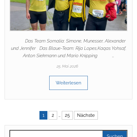
Das Team Somalia: Simone, Munesser, Alexander
und Jennifer Das Blaue-Team: Rija Lopes,Kaqas Yohsaf,
Anton Siekmann und Mario Knipping …
25. Mai 2026
Weiterlesen
Seitennummerierung der Beitr
1
2
…
25
Nächste
Suchen nach: