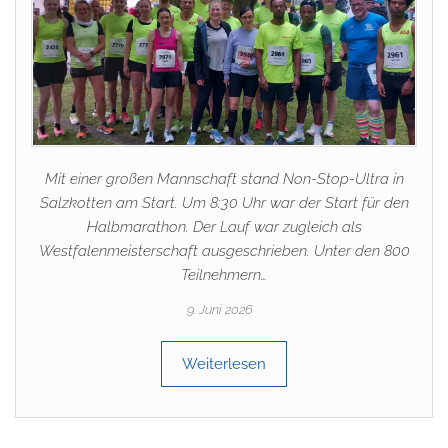
Mit einer großen Mannschaft stand Non-Stop-Ultra in
Salzkotten am Start. Um 8:30 Uhr war der Start für den
Halbmarathon. Der Lauf war zugleich als
Westfalenmeisterschaft ausgeschrieben. Unter den 800
Teilnehmern…
9. Juni 2026
Weiterlesen