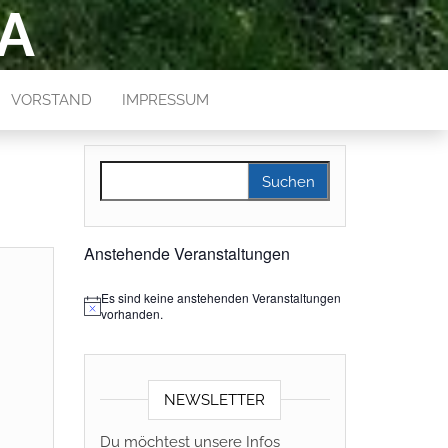
A
VORSTAND
IMPRESSUM
Suchen nach:
Anstehende Veranstaltungen
Es sind keine anstehenden Veranstaltungen
H
vorhanden.
i
n
w
e
i
NEWSLETTER
s
Du möchtest unsere Infos